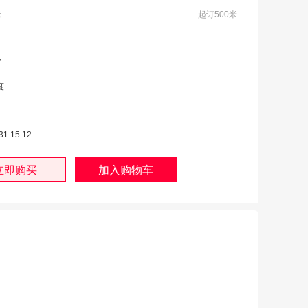
米
起订500米
V
度
31 15:12