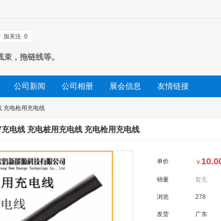
加关注
0
线束，拖链线等。
公司新闻
公司相册
展会信息
友情链接
线 充电枪用充电线
V充电线 充电桩用充电线 充电枪用充电线
10.0
单价
￥
销量
暂无
浏览
278
发货
广东