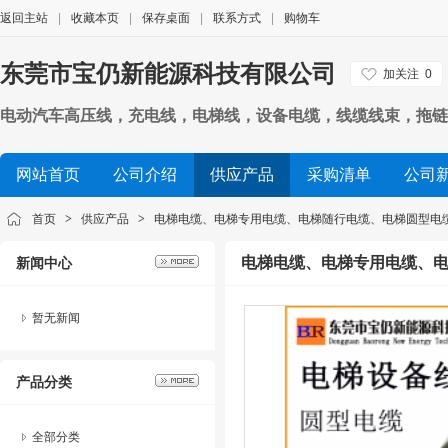
返回主站
|
收藏本页
|
保存桌面
|
联系方式
|
购物车
东莞市宝仍新能源科技有限公司
加关注
0
电动汽车高压线，充电线，电梯线，设备电缆，线缆线束，拖链
网站首页
公司介绍
供应产品
采购清单
公司
首页
>
供应产品
>
电梯电缆、电梯专用电缆、电梯随行电缆、电梯圆型电
电梯电缆、电梯专用电缆、
新闻中心
暂无新闻
产品分类
全部分类